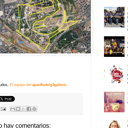
udos,
El equipo del
aparthotelg3galeon
.
 hay comentarios: