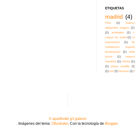
ETIQUETAS
madrid
(4)
Fitur
(1)
Valenc
alejandro magno
(1)
(1)
animales
(1)
c
cirque du soleil
(1)
c
exposicion
(1)
fe
habitacion superio
iluminacion
(1)
infa
luces
(1)
masco
navidad
(1)
oferta
(1)
(1)
plaza castilla
(1
(1)
sol
(1)
terraza
(1)
© aparthotel g3 galeon
. Imágenes del tema:
Ollustrator
. Con la tecnología de
Blogger
.