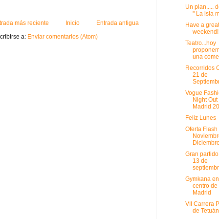
Un plan..... 
" La isla 
trada más reciente
Inicio
Entrada antigua
Have a grea
weekend!
cribirse a:
Enviar comentarios (Atom)
Teatro...hoy
propone
una come
Recorridos 
21 de
Septiemb
Vogue Fash
Night Out
Madrid 2
Feliz Lunes
Oferta Flash
Noviembr
Diciembr
Gran partido
13 de
septiemb
Gymkana en
centro de
Madrid
VII Carrera 
de Tetuán