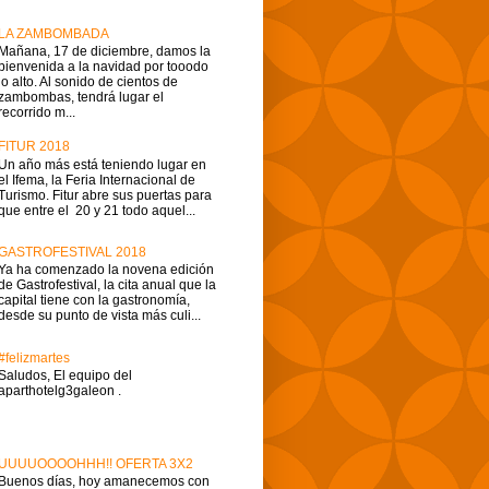
LA ZAMBOMBADA
Mañana, 17 de diciembre, damos la
bienvenida a la navidad por tooodo
lo alto. Al sonido de cientos de
zambombas, tendrá lugar el
recorrido m...
FITUR 2018
Un año más está teniendo lugar en
el Ifema, la Feria Internacional de
Turismo. Fitur abre sus puertas para
que entre el 20 y 21 todo aquel...
GASTROFESTIVAL 2018
Ya ha comenzado la novena edición
de Gastrofestival, la cita anual que la
capital tiene con la gastronomía,
desde su punto de vista más culi...
#felizmartes
Saludos, El equipo del
aparthotelg3galeon .
UUUUOOOOHHH!! OFERTA 3X2
Buenos días, hoy amanecemos con