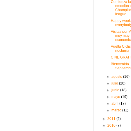
Comienza la
emoción d
Champio
league
Happy week
everybody
Visitas por 
muy muy
económic
Vuelta Ciclis
nocturna
CINE GRATI
Bienvenido
Septiembr
►
agosto
(16)
►
julio
(20)
►
junio
(18)
►
mayo
(19)
►
abril
(17)
►
marzo
(11)
►
2011
(2)
►
2010
(7)