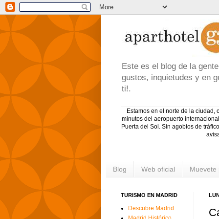
Este es el blog de la gen
gustos, inquietudes y en g
ti!.
Estamos en el norte de la ciudad, 
minutos del aeropuerto internacional
Puerta del Sol. Sin agobios de tráf
avis
Blog
Web oficial
Muevete 
TURISMO EN MADRID
LUN
Descubre Madrid
Ca
Madrid Histórico