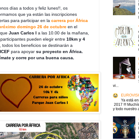
nos días a todos y feliz lunes!!, os
ormamos que ya están las inscripciones
ertas para participar en la
carrera por África
 próximo domingo 26 de octubre
en el
rque
Juan Carlos I
a las 10.00 de la mañana,
 participantes pueden elegir entre
10km y 4
, todos los beneficios se destinarán a
ICEF
para apoyar
su proyecto en África.
ímate y corre por una buena causa.
vi...
EUROVISI
Ya está en
2017 !!! Muchís
y todo nuestro 