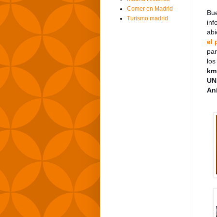
Comer en Madrid
Bue
Turismo madrid
inf
abi
el
pa
los
km
UN
An