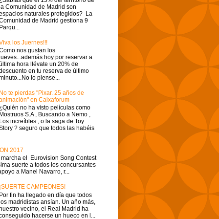
la Comunidad de Madrid son
espacios naturales protegidos? La
Comunidad de Madrid gestiona 9
Parqu...
Viva los Juernes!!!
Como nos gustan los
jueves...además hoy por reservar a
última hora llévate un 20% de
descuento en tu reserva de último
minuto...No lo piense...
No te pierdas "Pixar. 25 años de
animación" en Caixaforum
¿Quién no ha visto películas como
Mostruos S.A , Buscando a Nemo ,
Los increíbles , o la saga de Toy
Story ? seguro que todos las habéis
ON 2017
 marcha el Eurovision Song Contest
ima suerte a todos los concursantes
apoyo a Manel Navarro, r...
¡SUERTE CAMPEONES!
Por fin ha llegado en día que todos
los madridistas ansían. Un año más,
nuestro vecino, el Real Madrid ha
conseguido hacerse un hueco en l...