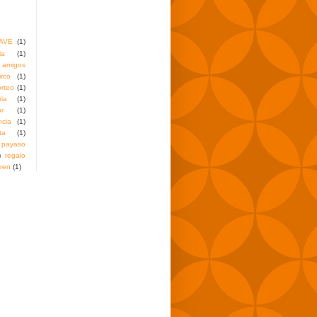
AVE
(1)
ia
(1)
amigos
irco
(1)
orteo
(1)
ria
(1)
r
(1)
ncia
(1)
ta
(1)
payaso
)
regalo
tren
(1)