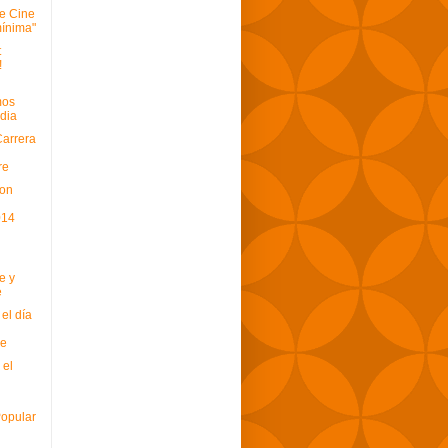
de Cine
mínima"
t
!
mos
dia
Carrera
re
ion
014
e y
e
 el día
re
 el
Popular