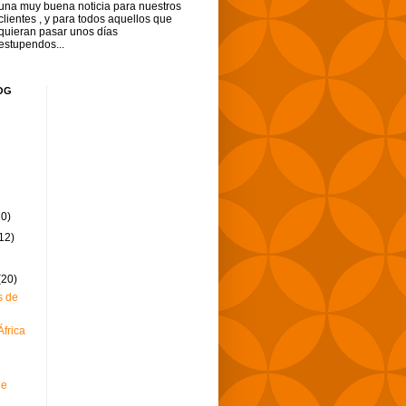
una muy buena noticia para nuestros
clientes , y para todos aquellos que
quieran pasar unos días
estupendos...
OG
10)
12)
(20)
s de
África
de