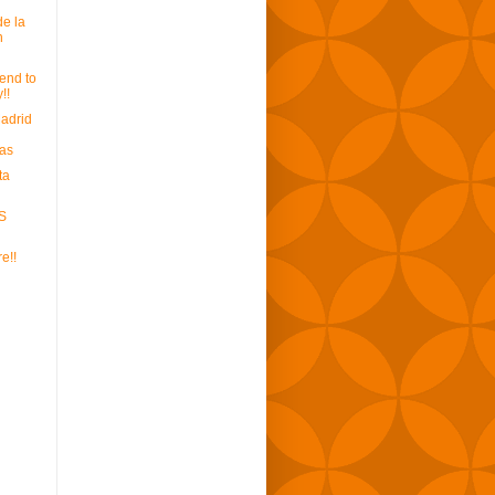
e la
n
end to
!!
Madrid
as
ta
S
e!!