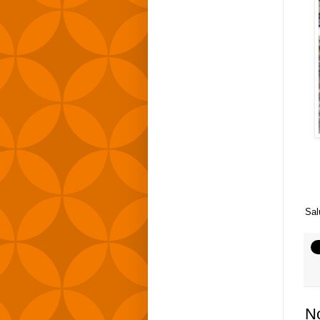
Sal
No